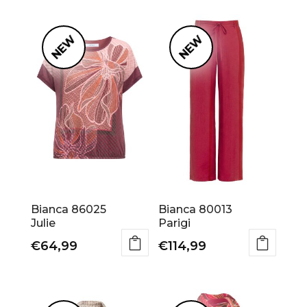
op
nieuwste
NEW
NEW
Bianca 86025
Bianca 80013
Julie
Parigi
€
64,99
€
114,99
Dit
Dit
product
product
heeft
heeft