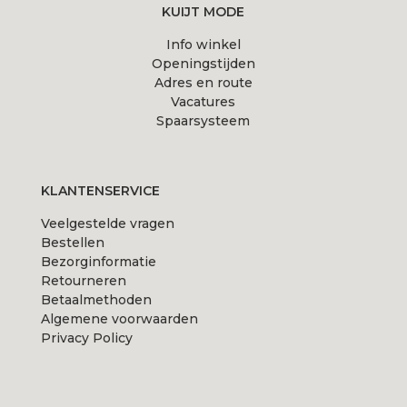
KUIJT MODE
Deze
Deze
Info winkel
optie
optie
Openingstijden
kan
kan
Adres en route
gekozen
gekozen
Vacatures
Spaarsysteem
worden
worden
op
op
de
de
KLANTENSERVICE
productpagina
productpagina
Veelgestelde vragen
Bestellen
Bezorginformatie
Retourneren
Betaalmethoden
Algemene voorwaarden
Privacy Policy