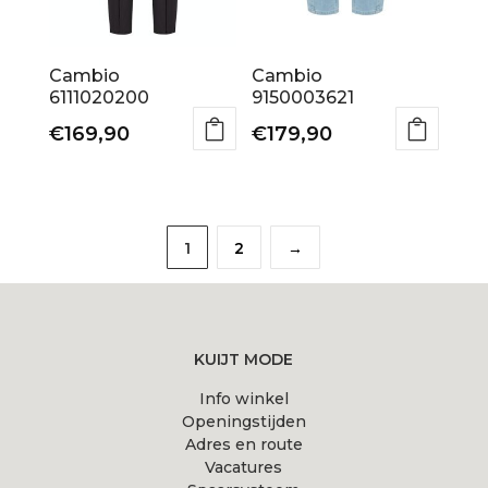
op
op
de
de
Cambio
Cambio
productpagina
productpagina
6111020200
9150003621
€
169,90
€
179,90
Dit
Dit
product
product
heeft
heeft
1
2
→
meerdere
meerdere
variaties.
variaties.
Deze
Deze
optie
optie
KUIJT MODE
kan
kan
Info winkel
gekozen
gekozen
Openingstijden
worden
worden
Adres en route
op
op
Vacatures
de
de