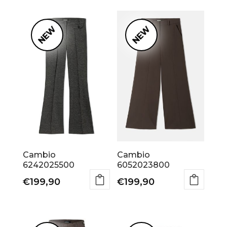
op
nieuws
NEW
NEW
Cambio
Cambio
6242025500
6052023800
€
199,90
€
199,90
Dit
Dit
product
product
heeft
heeft