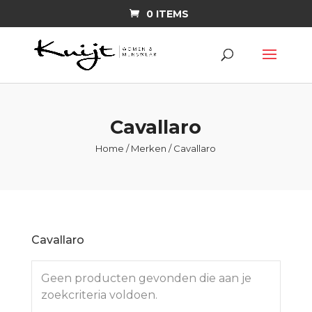
0 ITEMS
Cavallaro
Home
/
Merken
/ Cavallaro
Cavallaro
Geen producten gevonden die aan je
zoekcriteria voldoen.