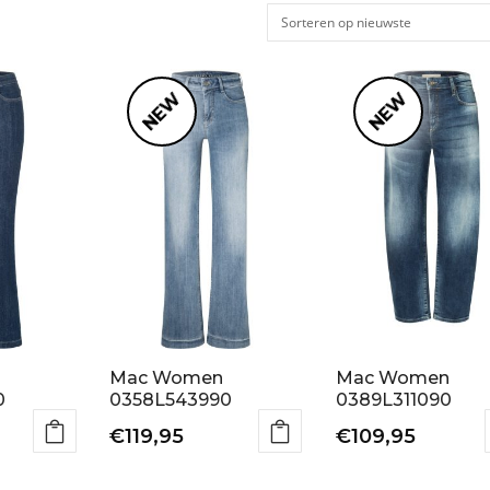
NEW
NEW
Mac Women
Mac Women
0
0358L543990
0389L311090
€
119,95
€
109,95
Dit
Dit