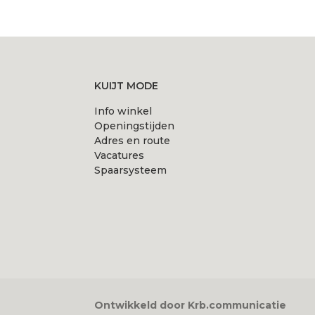
product
product
heeft
heeft
meerdere
meerdere
variaties.
variaties.
Deze
Deze
KUIJT MODE
optie
optie
Info winkel
kan
kan
Openingstijden
gekozen
gekozen
Adres en route
worden
worden
Vacatures
Spaarsysteem
op
op
de
de
productpagina
productpagi
Ontwikkeld door Krb.communicatie