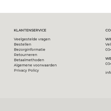
product
product
heeft
heeft
meerdere
meerdere
variaties.
variaties.
Deze
Deze
KLANTENSERVICE
CO
optie
optie
Veelgestelde vragen
WI
kan
kan
Bestellen
Ve
gekozen
gekozen
Bezorginformatie
034
worden
worden
Retourneren
WE
Betaalmethoden
op
op
034
Algemene voorwaarden
de
de
Privacy Policy
inf
na
productpagina
productpagina