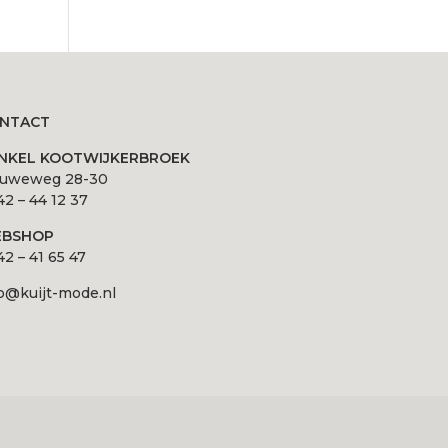
NTACT
NKEL KOOTWIJKERBROEK
luweweg 28-30
2 – 44 12 37
BSHOP
2 – 41 65 47
o@kuijt-mode.nl