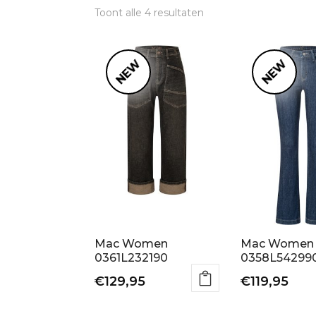
Gesorteerd
Toont alle 4 resultaten
op
nieuwste
NEW
NEW
Mac Women
Mac Women
0361L232190
0358L54299
€
129,95
€
119,95
Dit
Dit