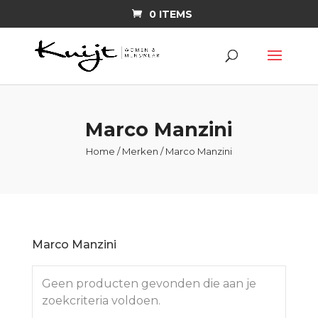
0 ITEMS
Marco Manzini
Home
/
Merken
/ Marco Manzini
Marco Manzini
Geen producten gevonden die aan je
zoekcriteria voldoen.