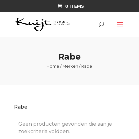
0 ITEMS
Rabe
Home
/
Merken
/ Rabe
Rabe
Geen producten gevonden die aan je
zoekcriteria voldoen.