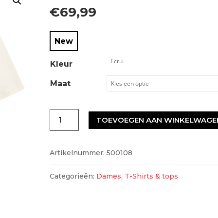
€
69,99
New
Kleur
Maat
Co'couture
TOEVOEGEN AAN WINKELWAGE
500108
aantal
Artikelnummer:
500108
Categorieën:
Dames
,
T-Shirts & tops