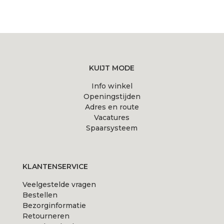
gekozen
worden
op
de
productpagina
KUIJT MODE
Info winkel
Openingstijden
Adres en route
Vacatures
Spaarsysteem
KLANTENSERVICE
Veelgestelde vragen
Bestellen
Bezorginformatie
Retourneren