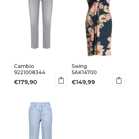
Cambio
Swing
9221008344
5AK14700
€
179,90
€
149,99
Dit
Dit
product
product
heeft
heeft
meerdere
meerdere
variaties.
variaties.
Deze
Deze
optie
optie