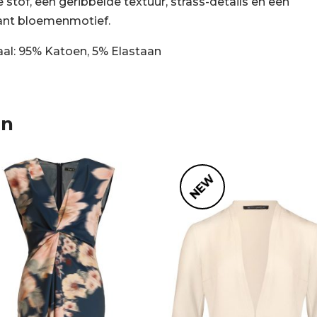
 stof, een geribbelde textuur, strass-details en een
nt bloemenmotief.
aal: 95% Katoen, 5% Elastaan
en
NEW