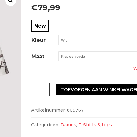
€
79,99
New
Kleur
Maat
W
Monari
TOEVOEGEN AAN WINKELWAGE
809767
aantal
Artikelnummer:
809767
Categorieën:
Dames
,
T-Shirts & tops