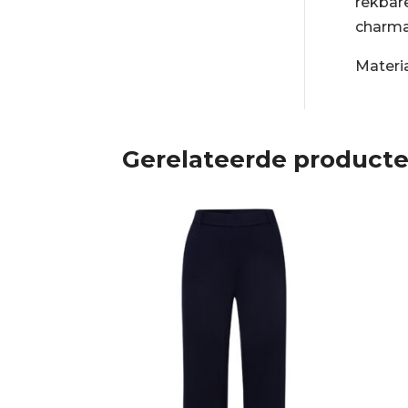
rekbare
charma
Materi
Gerelateerde product