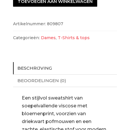
TOEVOEGEN AAN WINKELWAGEN
aantal
Artikelnummer:
809807
Categorieën:
Dames
,
T-Shirts & tops
BESCHRIJVING
BEOORDELINGEN (0)
Een stijlvol sweatshirt van
soepelvallende viscose met
bloemenprint, voorzien van
driekwart pofmouwen en een
zachte, elastische stof voor modern