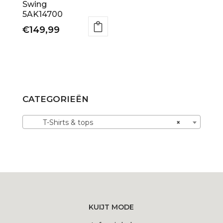
productpagina
productpagina
Swing
5AK14700
€
149,99
Dit
product
heeft
meerdere
variaties.
CATEGORIEËN
Deze
optie
T-Shirts & tops
×
kan
gekozen
worden
op
de
productpagina
KUIJT MODE