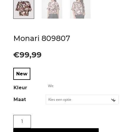
Monari 809807
€
99,99
New
Kleur
Maat
Monari
809807