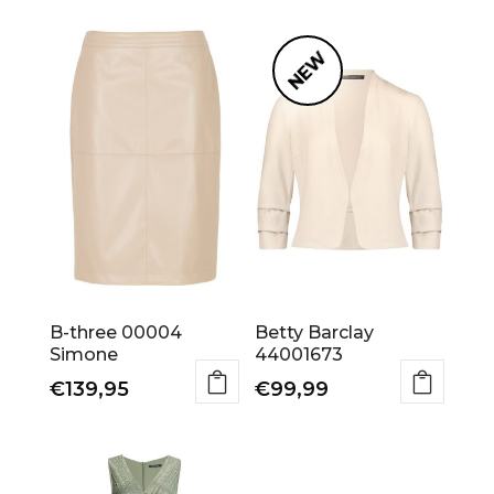
NEW
B-three 00004
Betty Barclay
Simone
44001673
€
139,95
€
99,99
Dit
Dit
product
product
heeft
heeft