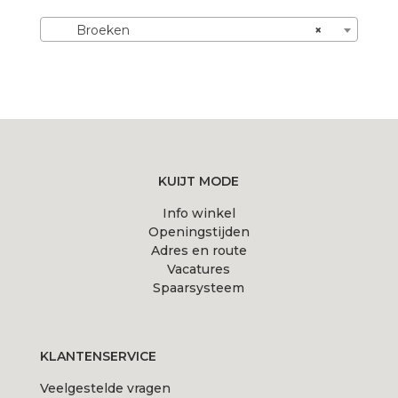
Deze
optie
Broeken
×
kan
gekozen
worden
op
de
productpagina
KUIJT MODE
Info winkel
Openingstijden
Adres en route
Vacatures
Spaarsysteem
KLANTENSERVICE
Veelgestelde vragen