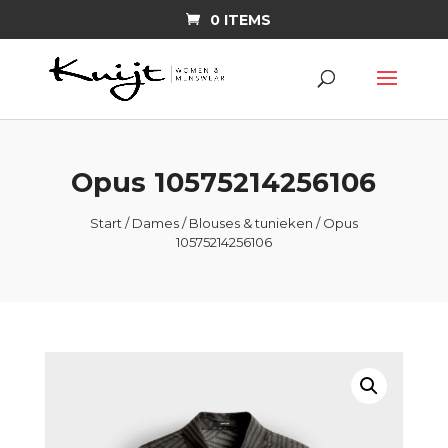
0 ITEMS
Opus 10575214256106
Start
/
Dames
/
Blouses & tunieken
/ Opus
10575214256106