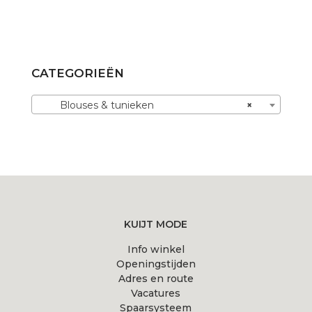
product
heeft
meerdere
variaties.
CATEGORIEËN
Deze
optie
Blouses & tunieken
×
kan
gekozen
worden
op
de
productpagina
KUIJT MODE
Info winkel
Openingstijden
Adres en route
Vacatures
Spaarsysteem