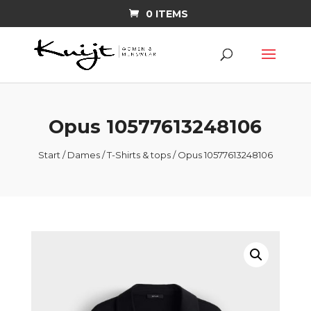
0 ITEMS
Opus 10577613248106
Start
/
Dames
/
T-Shirts & tops
/ Opus 10577613248106