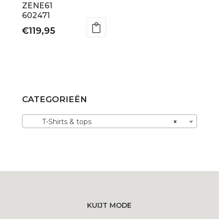
ZENE61
602471
€
119,95
Dit
product
heeft
meerdere
variaties.
CATEGORIEËN
Deze
optie
T-Shirts & tops
×
kan
gekozen
worden
op
de
productpagina
KUIJT MODE