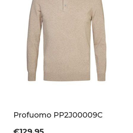
Profuomo PP2J00009C
€
129,95