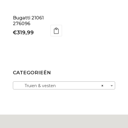
de
op
productpagina
de
productpagina
Bugatti 21061
276096
€
319,99
Dit
product
heeft
meerdere
variaties.
CATEGORIEËN
Deze
optie
Truien & vesten
×
kan
gekozen
worden
op
de