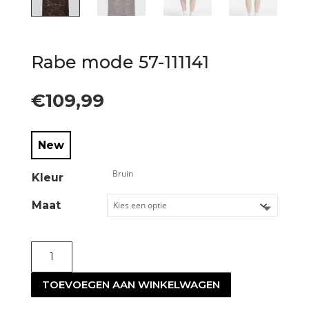
Rabe mode 57-111141
€
109,99
New
Kleur
Maat
Rabe
mode
TOEVOEGEN AAN WINKELWAGEN
57-
111141