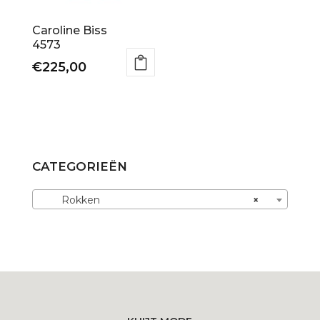
de
productpagina
productpagina
Caroline Biss
4573
€
225,00
Dit
product
heeft
meerdere
variaties.
CATEGORIEËN
Deze
optie
Rokken
×
kan
gekozen
worden
op
de
productpagina