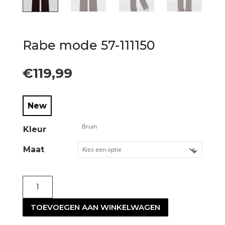
Rabe mode 57-111150
€
119,99
New
Kleur
Maat
Rabe
mode
TOEVOEGEN AAN WINKELWAGEN
57-
111150