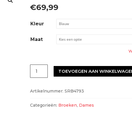
€
69,99
Kleur
Maat
W
Red
TOEVOEGEN AAN WINKELWAGE
Button
SRB4793
Artikelnummer:
SRB4793
aantal
Categorieën:
Broeken
,
Dames