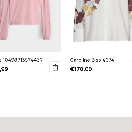
s 10498713574437
Caroline Biss 4674
,99
€
170,00
Dit
uct
product
t
heeft
rdere
meerdere
ties.
variaties.
e
Deze
e
optie
kan