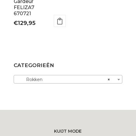
productpagina
productpagina
Gardeur
FELIZA7
670721
€
129,95
Dit
product
heeft
meerdere
variaties.
CATEGORIEËN
Deze
optie
Rokken
×
kan
gekozen
worden
op
de
productpagina
KUIJT MODE