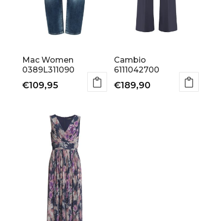
Mac Women
Cambio
0389L311090
6111042700
€
109,95
€
189,90
Dit
Dit
product
product
heeft
heeft
meerdere
meerdere
variaties.
variaties.
Deze
Deze
optie
optie
kan
kan
gekozen
gekozen
worden
worden