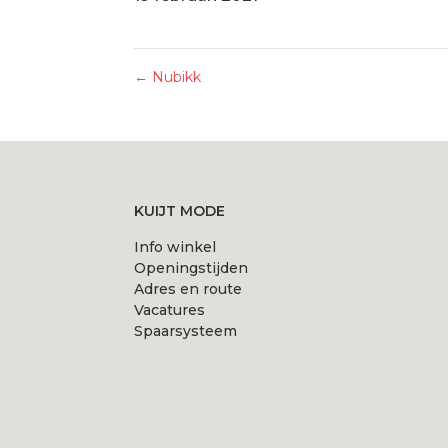
←
Nubikk
KUIJT MODE
Info winkel
Openingstijden
Adres en route
Vacatures
Spaarsysteem