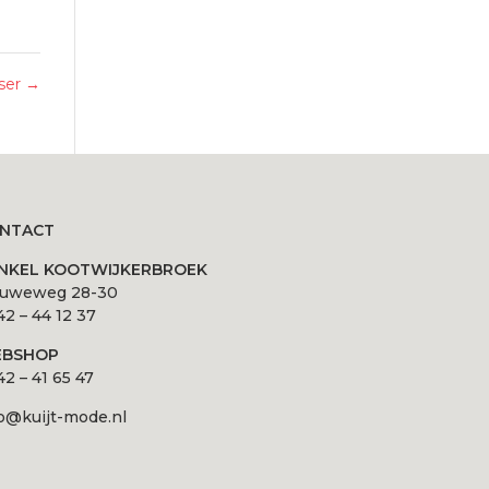
iser
→
NTACT
NKEL KOOTWIJKERBROEK
luweweg 28-30
2 – 44 12 37
BSHOP
2 – 41 65 47
o@kuijt-mode.nl