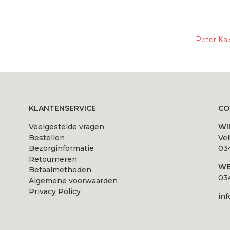
Peter Ka
KLANTENSERVICE
CO
Veelgestelde vragen
WI
Bestellen
Ve
Bezorginformatie
034
Retourneren
WE
Betaalmethoden
034
Algemene voorwaarden
Privacy Policy
inf